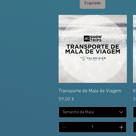
Esgotado
Transporte de Mala de Viagem
K
Preço
P
59,00 €
3
Tamanho da Mala