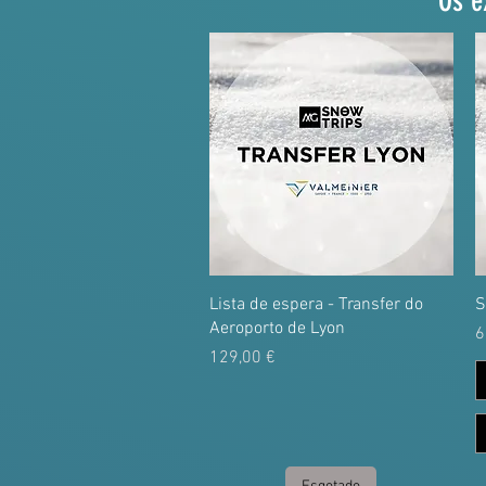
Os e
Lista de espera - Transfer do
S
Aeroporto de Lyon
P
6
Preço
129,00 €