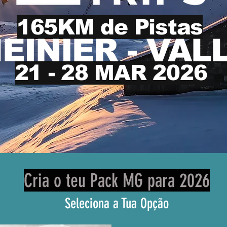
165KM de Pistas
EINIER - VAL
21 - 28 MAR 2026
Cria o teu Pack MG para 2026
Seleciona a Tua Opção