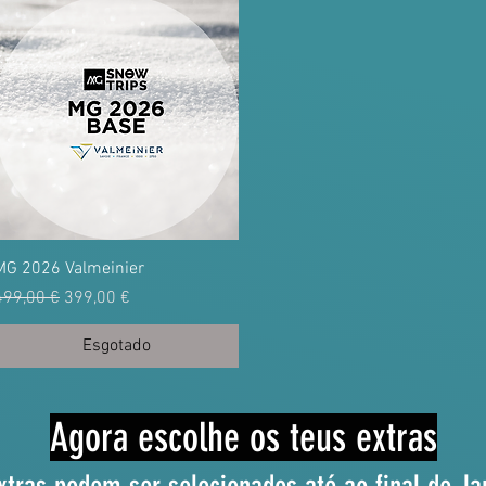
MG 2026 Valmeinier
Preço normal
Preço promocional
499,00 €
399,00 €
Esgotado
Agora escolhe os teus extras