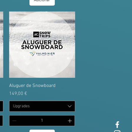
Adicionar
Aluguer de Snowboard
Preço
149,00 €
Upgrades