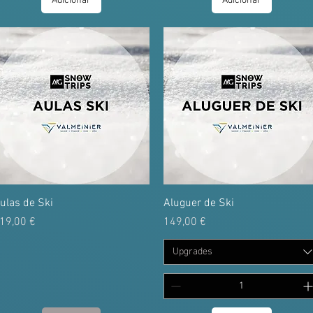
Adicionar
Adicionar
ulas de Ski
Aluguer de Ski
reço
Preço
19,00 €
149,00 €
Upgrades