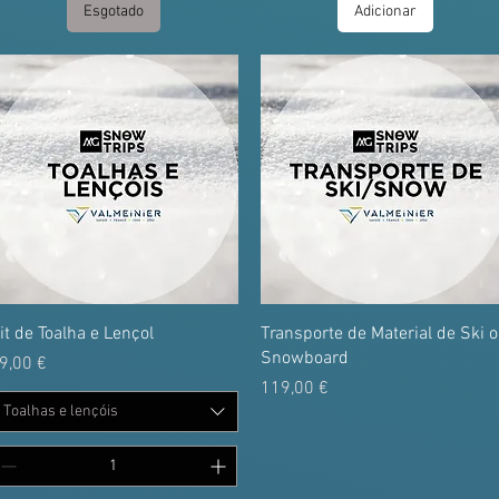
Esgotado
Adicionar
it de Toalha e Lençol
Transporte de Material de Ski 
Snowboard
reço
9,00 €
Preço
119,00 €
Toalhas e lençóis