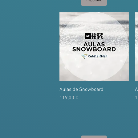
Esgotado
Aulas de Snowboard
A
Preço
P
119,00 €
1