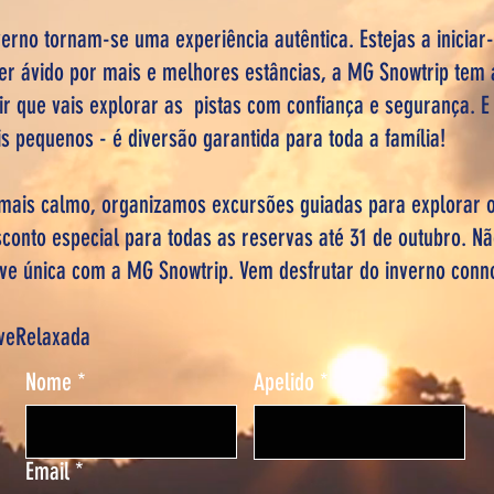
erno tornam-se uma experiência autêntica. Estejas a iniciar
r ávido por mais e melhores estâncias, a MG Snowtrip tem a
tir que vais explorar as pistas com confiança e segurança. 
is pequenos - é diversão garantida para toda a família!
mais calmo, organizamos excursões guiadas para explorar 
onto especial para todas as reservas até 31 de outubro. N
ve única com a MG Snowtrip. Vem desfrutar do inverno con
eveRelaxada
Nome
Apelido
Email