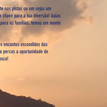
-te nas pistas ou um sejas um
 chave para a tua diversão! Aulas
E para as famílias, temos um monte
os encantos escondidos das
ão percas a oportunidade de
nosco!