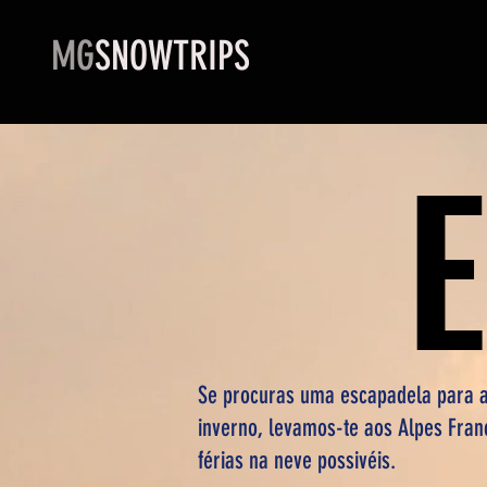
MG
SNOWTRIPS
Se procuras uma escapadela para a 
inverno, levamos-te aos Alpes Fran
férias na neve possivéis.