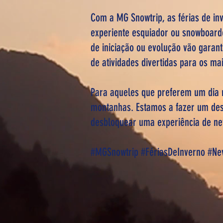
Com a MG Snowtrip, as férias de inv
experiente esquiador ou snowboarde
de iniciação ou evolução vão garan
de atividades divertidas para os ma
Para aqueles que preferem um dia 
montanhas. Estamos a fazer um desc
desbloquear uma experiência de ne
#MGSnowtrip #FériasDeInverno #N