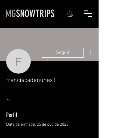
MG
SNOWTRIPS
Mais ações
Seguir
franciscadenunes1
franciscadenunes1
Perfil
Data de entrada: 25 de out. de 2023