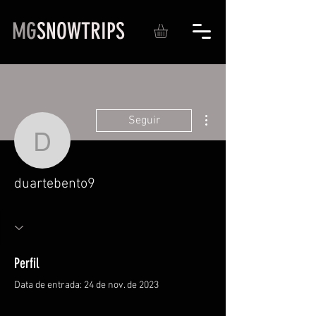
MG
SNOWTRIPS
Mais ações
Seguir
duartebento9
duartebento9
Perfil
Data de entrada: 24 de nov. de 2023