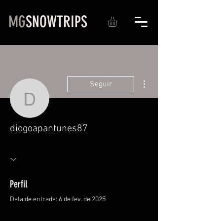
MG
SNOWTRIPS
Mais ações
Seguir
diogoapantunes87
diogoapantunes87
Perfil
Data de entrada: 6 de fev. de 2025