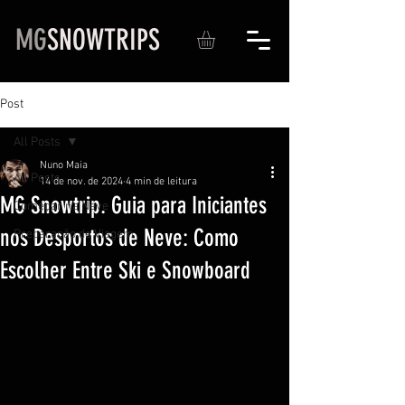
MG
SNOWTRIPS
Post
All Posts
Nuno Maia
All Posts
14 de nov. de 2024
4 min de leitura
MG Snowtrip. Guia para Iniciantes
Começar na Neve
nos Desportos de Neve: Como
Preparação de Viagem
Escolher Entre Ski e Snowboard