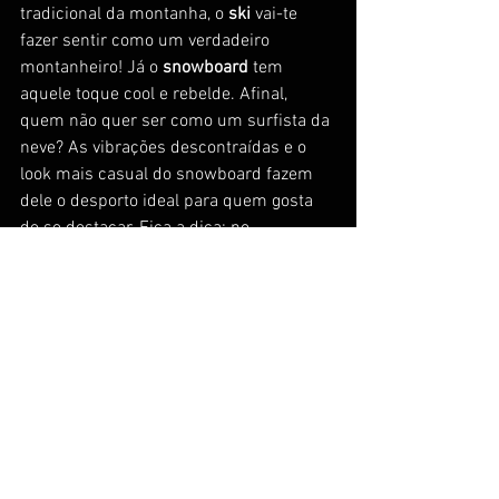
tradicional da montanha, o 
ski
 vai-te 
fazer sentir como um verdadeiro 
montanheiro! Já o 
snowboard
 tem 
aquele toque cool e rebelde. Afinal, 
quem não quer ser como um surfista da 
neve? As vibrações descontraídas e o 
look mais casual do snowboard fazem 
dele o desporto ideal para quem gosta 
de se destacar. Fica a dica: no 
snowboard, a diversão é garantida, mas 
requer um pouco mais de paciência.
Conclusão: 
E Agora? 
Escolher entre 
ski
 e 
snowboard
 é mesmo uma questão de 
estilo pessoal. Ambos os desportos têm 
as suas vantagens e, no final, o mais 
importante é curtires a tua experiência 
nas montanhas. Se o teu objetivo é 