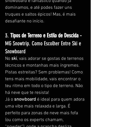
snowboard é fantástico quando já 
dominamos, e até podes fazer uns 
truques e saltos épicos! Mas, é mais 
desafiante no início.
3. 
Tipos de Terreno e Estilo de Descida - 
MG Snowtrip. Como Escolher Entre Ski e 
Snowboard
No 
ski
, vais adorar se gostas de terrenos 
técnicos e montanhas mais íngremes. 
Pistas estreitas? Sem problemas! Como 
tens mais mobilidade, vais encontrar o 
teu ritmo em todo o tipo de terreno. Não 
há neve que te resista!
Já o 
snowboard
 é ideal para quem adora 
uma vibe mais relaxada e larga. É 
perfeito para zonas de neve mais fofa 
(ou como os experts chamam, 
“powder”), onde a prancha desliza 