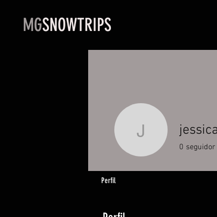
MG
SNOWTRIPS
jessi
jessicam
0
seguidor
Perfil