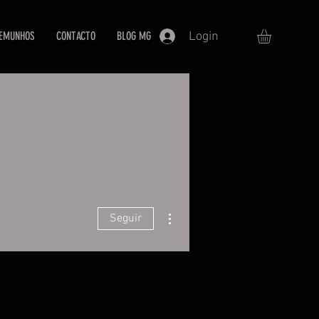
Login
EMUNHOS
CONTACTO
BLOG MG
Mais ações
Seguir